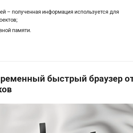
лей – полученная информация используется для
оектов;
вной памяти.
овременный быстрый браузер о
ков