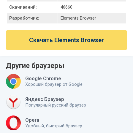
позволяет снизить нагрузку на зрение при
Скачиваний:
46660
работе с Elements ночью.
Разработчик:
Elements Browser
В обозреватель можно установить множество
красивых обоев, позволяющих изменить стиль
Скачать Elements Browser
по своему вкусу.
Преимущества Elements Browser
Другие браузеры
Google Chrome
Быстрая работа на слабых машинах;
Хороший браузер от Google
Красочный настраиваемый интерфейс;
Яндекс Браузер
Пользовательская лента новостей.
Популярный русский браузер
Opera
Удобный, быстрый браузер